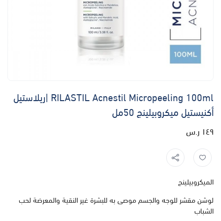
RILASTIL Acnestil Micropeeling 100ml |ريلاستيل
أكنيستيل ميكروبيلينج 50مل
١٤٩ ر.س
الميكروبيلينج
لوشن مقشر للوجه والجسم موصى به للبشرة غير النقية والمعرضة لحب
الشباب