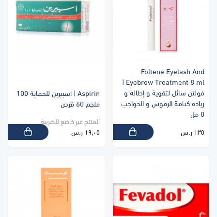
Foltene Eyelash And
Eyebrow Treatment 8 ml |
فولتن سائل لتقوية و إطالة و
Aspirin | اسبيرين للحماية 100
زيادة كثافة الرموش و الحواجب
ملجم 60 قرص
8 مل
المنتج غير خاضع للضريبة
١٣٥ ر.س
١٩٫٠٥ ر.س