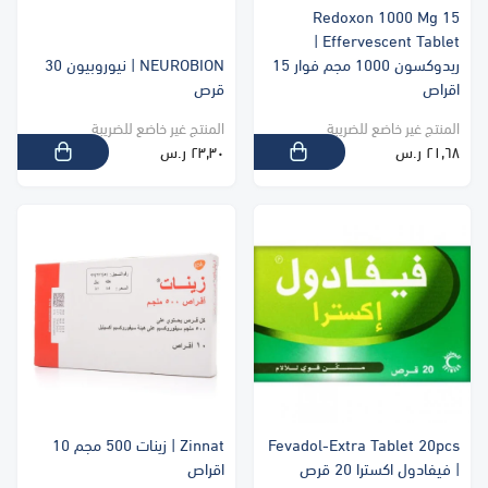
Redoxon 1000 Mg 15
Effervescent Tablet |
ريدوكسون 1000 مجم فوار 15
NEUROBION | نيوروبيون 30
اقراص
قرص
المنتج غير خاضع للضريبة
المنتج غير خاضع للضريبة
٢١٫٦٨ ر.س
٢٣٫٣٠ ر.س
Fevadol-Extra Tablet 20pcs
Zinnat | زينات 500 مجم 10
| فيفادول اكسترا 20 قرص
اقراص