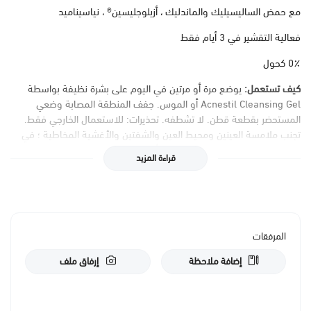
مع حمض الساليسيليك والماندليك ، أزيلوجليسين® ، نياسيناميد
فعالية التقشير في 3 أيام فقط
0٪ كحول
كيف تستعمل:
يوضع مرة أو مرتين في اليوم على بشرة نظيفة بواسطة
Acnestil Cleansing Gel أو الموس. جفف المنطقة المصابة وضعي
المستحضر بقطعة قطن. لا تشطفه. تحذيرات: للاستعمال الخارجي فقط.
تجنب ملامسة العينين ومحيط العين والشفتين والأغشية المخاطية ؛ في
حالة ملامستها ، اغسلها بالماء. يجب أن يكون التطبيق على الجسم موضعيًا
قراءة المزيد
ومقتصرًا على المناطق المصابة. لا تستخدم في الأطفال دون سن 3
سنوات. احفظ الحاوية مغلقة وبعيدة عن الحرارة.
مكونات:
أكوا (ماء) • حمض المندليك • نياسيناميد • حمض الساليسيليك •
هيدروكسيد الصوديوم • بوتاسيوم أزيلويل ديجليسينات • بنزوات الصوديوم
المرفقات
• سوربات البوتاسيوم.
إضافة ملاحظة
إرفاق ملف