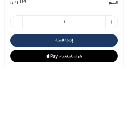
١٤٩ ر.س
السعر
إضافة للسلة