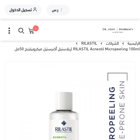
|
ر.س
تسجيل الدخول
٠
الرئيسية
الشركات
RILASTIL
RILASTIL Acnestil Micropeeling 100ml |ريلاستيل أكنيستيل ميكروبيلينج 50مل