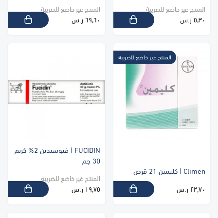
المنتج غير خاضع للضريبة
المنتج غير خاضع للضريبة
٥٫٣٠ ر.س
٦٩٫٦٠ ر.س
المنتج غير خاضع للضريبة
FUCIDIN | فيوسيدين 2% كريم
30 جم
Climen | كليمين 21 قرص
المنتج غير خاضع للضريبة
٢٣٫٧٠ ر.س
١٩٫٧٥ ر.س