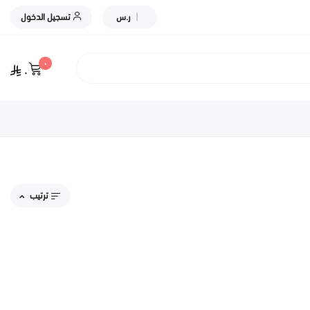
|
ر.س
تسجيل الدخول
٠
٠
ترتيب
مقترحاتنا
الاكثر مبيعاً
الاعلى تقييماً