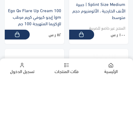
Splint Size Medium | جبيرة
Ego Qv Flare Up Cream 100
الأنف الخارجية ، الألومنيوم حجم
gm| إيجو كيوفي كريم مرطب
متوسط
للإكزيما المتهيجة 100 جم
المنتج غير خاضع للضريبة
١٠٠ ر.س
٨٢ ر.س
الرئيسية
فئات المنتجات
تسجيل الدخول
الشركات
ARW ALCOHOL SWABS 200
FLAGYL | فلاجيل 250 مجم 20
المنتجات
PADS | أرو مسحات طبية 200
قرص
قطعة
المنتج غير خاضع للضريبة