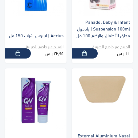
Panadol Baby & Infant
Suspension 100ml | بانادول
معلق للأطفال والرضع 100 مل
Aerius | ايريوس شراب 150 مل
المنتج غير خاضع للضريبة
المنتج غير خاضع للضريبة
١١ ر.س
٢٣٫٩٥ ر.س
External Aluminium Nasal