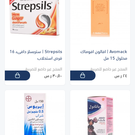
Avomack | افالون افوماك
Strepsils | ستربسلز دافىء 16
محلول 15 مل
قرص استحلاب
المنتج غير خاضع للضريبة
المنتج غير خاضع للضريبة
٢٤ ر.س
٣٠٫٥٠ ر.س