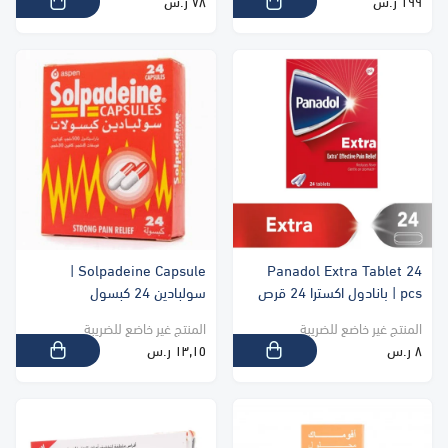
١٩٩ ر.س
٧٨ ر.س
Solpadeine Capsule |
Panadol Extra Tablet 24
pcs | بانادول اكسترا 24 قرص
سولبادين 24 كبسول
المنتج غير خاضع للضريبة
المنتج غير خاضع للضريبة
٨ ر.س
١٣٫١٥ ر.س