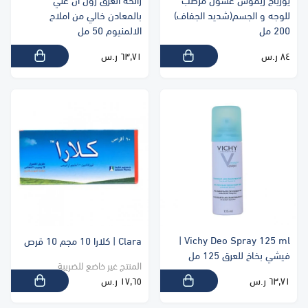
يورياج زيموس غسول مرطب
رائحة العرق رول ان غني
للوجه و الجسم(شديد الجفاف)
بالمعادن خالي من املاح
200 مل
الالمنيوم 50 مل
٨٤ ر.س
٦٣٫٧١ ر.س
Vichy Deo Spray 125 ml |
Clara | كلارا 10 مجم 10 قرص
فيشي بخاخ للعرق 125 مل
المنتج غير خاضع للضريبة
٦٣٫٧١ ر.س
١٧٫٦٥ ر.س