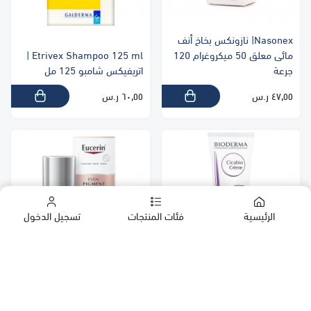
Nasonex| نازونكس بخاخ أنف
مائى معلق 50 ميكروغرام 120
Etrivex Shampoo 125 ml |
جرعة
اتريفيكس شامبو 125 مل
٤٧٫٥٥ ر.س
٦٠٫٥٥ ر.س
الرئيسية
فئات المنتجات
تسجيل الدخول
Eucerin Even Pigment
الشركات
Perfector Night Cream 50