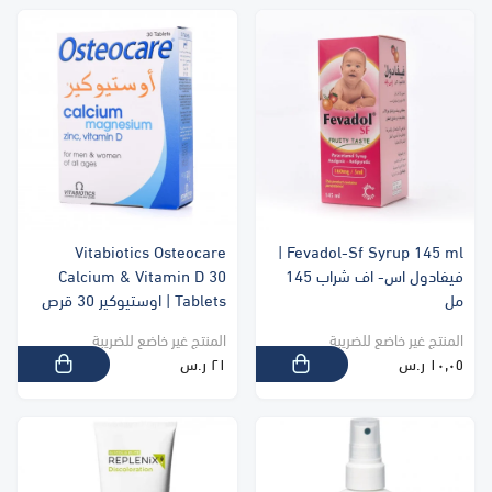
Vitabiotics Osteocare
Fevadol-Sf Syrup 145 ml |
فيفادول اس- اف شراب 145
Calcium & Vitamin D 30
مل
Tablets | اوستيوكير 30 قرص
المنتج غير خاضع للضريبة
المنتج غير خاضع للضريبة
١٠٫٠٥ ر.س
٢١ ر.س