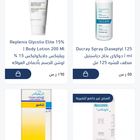
Replenix Glycolix Elite 15%
Body Lotion 200 Ml |
Ducray Spray Diaseptyl 125
ml | دوكراى بخاخ دياسبتيل
ريبلينكس جلايكوليكس 15 %
منظف للبشره 125 مل
لوشن للجسم بأحماض الفواكه
٥٥ ر.س
١٩٥ ر.س
المنتج غير خاضع للضريبة