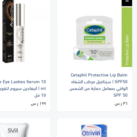
Cetaphil Protective Lip Balm
SPF50 | سيتافيل مرطب الشفاه
e Eye Lashes Serum 10
الواقي بمعامل حماية من الشمس
ml | انيفاجين سيروم لتقو
SPF 50
10 مل
٣٦ ر.س
١٩٩ ر.س