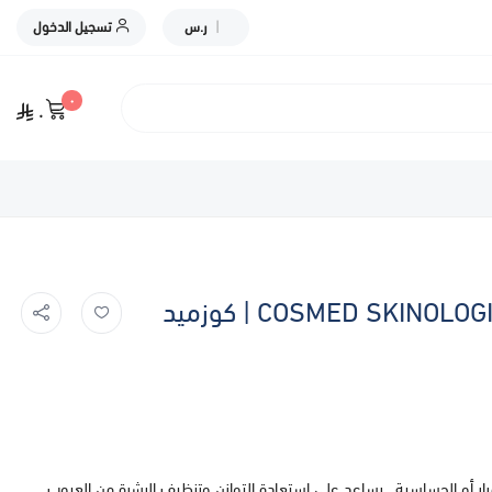
|
ر.س
تسجيل الدخول
٠
٠
COSMED SKINOLOGIST AZELAIC SOLUTION - 30ML | كوزميد
ر أو الحساسية , يساعد على استعادة التوازن وتنظيف البشرة من العيوب.