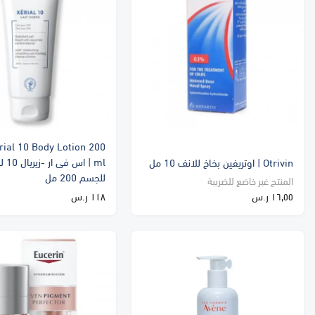
rial 10 Body Lotion 200
ml | اس
Otrivin | اوتريفين بخاخ للانف 10 مل
للجسم 200 مل
المنتج غير خاضع للضريبة
١٦٫٥٥ ر.س
١١٨ ر.س