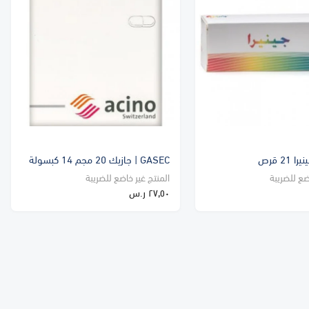
GASEC | جازيك 20 مجم 14 كبسولة
ضع للضريبة
المنتج غير خاضع للضريبة
٢٧٫٥٠ ر.س