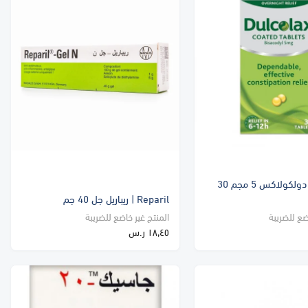
Dulcolax | دولكولاكس 5 مجم 30
Reparil | ريباريل جل 40 جم
ضع للضريبة
المنتج غير خاضع للضريبة
١٨٫٤٥ ر.س