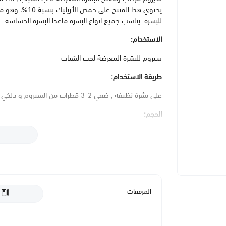
يحتوي هذا المن
للبشرة. يناسب جميع انواع البشرة ماعدا البشرة الحساسه .
الاستخدام:
سيروم للبشرة المعرضة لحب الشباب
طريقة الاستخدام:
على بشرة نظيفة , ضعي 2-3 قطرات من السيروم و دلكي بلطف ثم ضعي مرطب بعده
الحجم:
30 مل
التحذيرات و الاحتياطات:
هذا المنتج يحتوي على مكونات قد تكون غير مناسبة للنساء
لتجنب أي مخاطر محتملة للصحة. إذا كنتي حاملاً أو ترضعين
المرفقات
جلدية أو تجميلية.