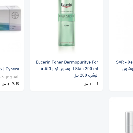
Eucerin Toner Dermopurifye For
SVR - Xe
 فى ار -زيريال 10 لوشون
Skin 200 ml | يوسرين تونر لتنقية
Gynera | جينيرا 21 قرص
البشرة 200 مل
المنتج غير خا
١١٦ ر.س
١٧٫٦٥ ر.س