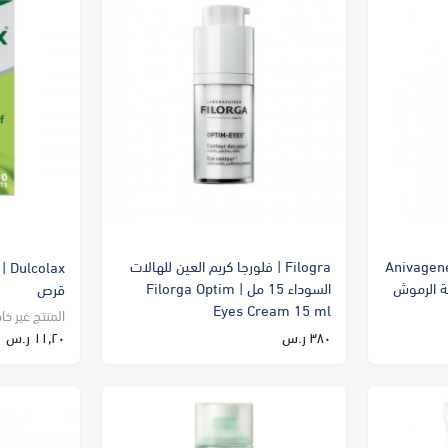
Anivagen
Filogra | فلورجا كريم العين للهالات
ية الرموش
السوداء 15 مل | Filorga Optim
قرص
Eyes Cream 15 ml
المنتج غير خا
٣٨٠ ر.س
١١٫٢٠ ر.س