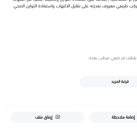
تج على حمض الأزيليك بنسبة 10%، وهو مركب طبيعي معروف بقدرته على تقليل الالتهاب واستعادة التوازن الصحي
قراءة المزيد
 الحوامل والمرضعات. ننصح بعدم استخدامه أثناء فترة الحمل أو الإرضاع
، يُفضل دائمًا استشارة الطبيب أو محترف الرعاية الصحية قبل استخدام منتجات
إضافة ملاحظة
إرفاق ملف