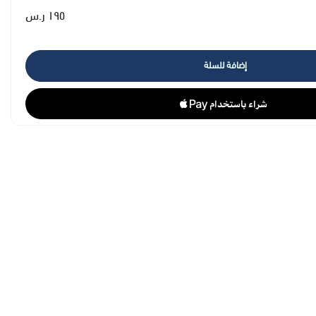
 تستخدمين منتجات أخرى، تجنباً لحدوث تداخل بين المواد
١٩٥ ر.س
إضافة للسلة
 ( مسؤلة عن تهدئة البشرة ) ، الشاي الأخضر