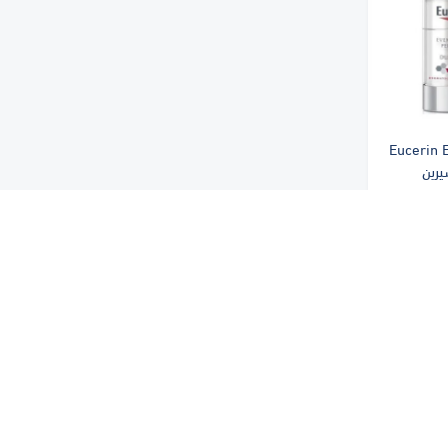
Eucerin 
D | يوسيرين
 موحده