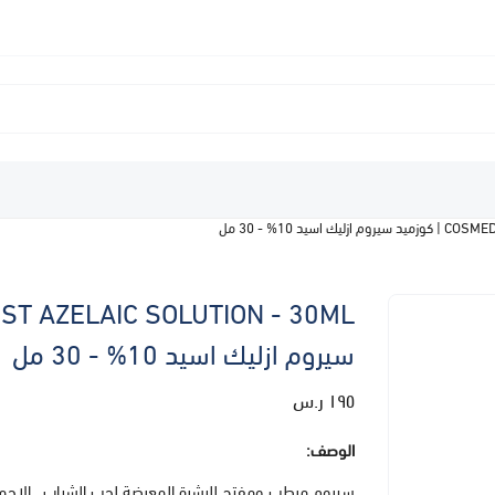
د 10% - 30 مل
سيروم ازليك اسيد 10% - 30 مل
١٩٥ ر.س
الوصف:
سيروم مرطب ومفتح للبشرة المعرضة لحب الشباب , الاحمرا