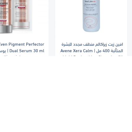
افين زيت زيراكالم منظف مجدد للبشرة
Even Pigment Perfector
المتأتبة 400 مل | Avene Xera Calm
ual Serum 30 ml
Lipid Replenshing Cleansing Oil
سيروم مزدوج لبشره مثاليه
400 ml
اللون 30 مل
١٨٨ ر.س
٢٧٠ ر.س
الشركات
المنتجات