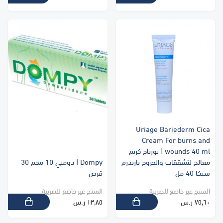
Uriage Bariederm Cica
Cream For burns and
wounds 40 ml | يورياج كريم
معالج لتشققات والجروح باريدرم
Dompy | دومبي 10 مجم 30
سيكا 40 مل
قرص
المنتج غير خاضع للضريبة
المنتج غير خاضع للضريبة
٧٥٫٦٠ ر.س
١٣٫٨٥ ر.س