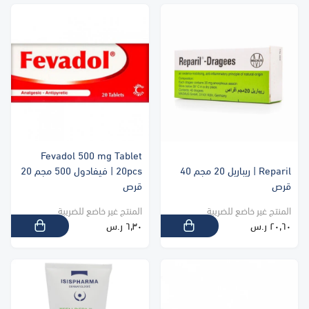
Fevadol 500 mg Tablet
Reparil | ريباريل 20 مجم 40
20pcs | فيفادول 500 مجم 20
قرص
قرص
المنتج غير خاضع للضريبة
المنتج غير خاضع للضريبة
٢٠٫٦٠ ر.س
٦٫٣٠ ر.س