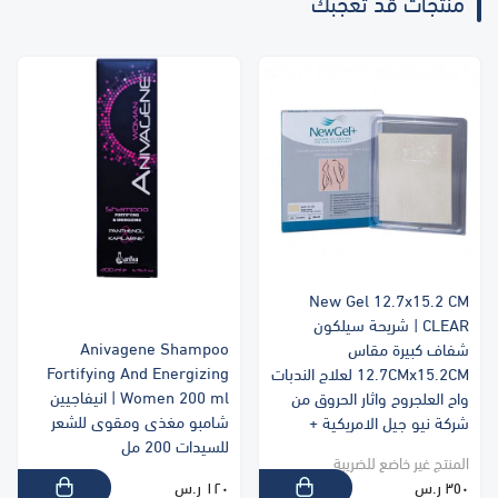
منتجات قد تعجبك
New Gel 12.7x15.2 CM
CLEAR | شريحة سيلكون
Anivagene Shampoo
شفاف كبيرة مقاس
Fortifying And Energizing
12.7CMx15.2CM لعلاج الندبات
Women 200 ml | انيفاجيين
واح العلجروح واثار الحروق من
شامبو مغذى ومقوى للشعر
شركة نيو جيل الامريكية +
للسيدات 200 مل
المنتج غير خاضع للضريبة
٣٥٠ ر.س
١٢٠ ر.س