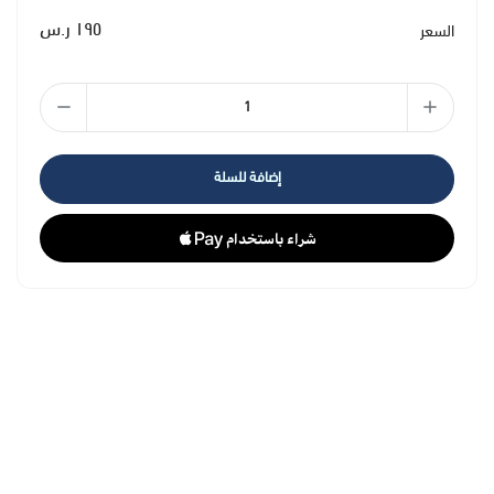
١٩٥ ر.س
السعر
إضافة للسلة