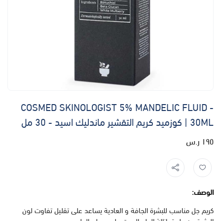
COSMED SKINOLOGIST 5% MANDELIC FLUID -
30ML | كوزميد كريم التقشير ماندليك اسيد - 30 مل
١٩٥ ر.س
الوصف:
كريم جل مناسب للبشرة الجافة و العادية يساعد على تقليل تفاوت لون