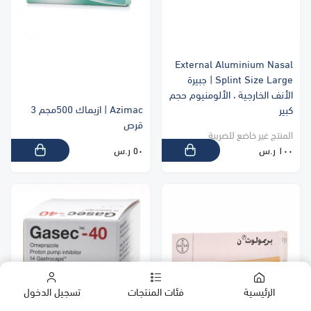
External Aluminium Nasal
Splint Size Large | جبيرة
الأنف الخارجية ، الألومنيوم حجم
Azimac | ازيماك 500مجم 3
كبير
قرص
المنتج غير خاضع للضريبة
١٠٠ ر.س
٥٠ ر.س
الرئيسية
فئات المنتجات
تسجيل الدخول