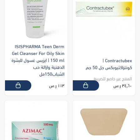
ISISPHARMA Teen Derm
Gel Cleanser For Oily Skin
150 ml | ايزيس غسول للبشرة
Contractubex |
الدهنية وازالة حب
كونتراكتيوبكس جل 50 جم
الشباب150مل
المنتج غير خاضع للضريبة
٣٤٫٦٠ ر.س
١١٣ ر.س