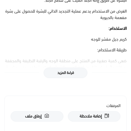
البشرة عن طريق إزالة الجلد الميت على سطح الجلد.
الغرض من الاستخدام يدعم عملية التجديد الذاتي للبشرة للحصول على بشرة
مفعمة بالحيوية
الاستخدام:
كريم جيل مقشر للوجه
طريقة الاستخدام:
ضعي كمية صغيرة من المنتج على منطقة الوجه والرقبة النظيفة والمجففة
بحركات دائرية، باستثناء منطقة العين والشفاه. لا يتم شطفه. وهي مناسبة
قراءة المزيد
للاستخدام الليلي فقط. يمكنك إدراجه في روتين العناية بالبشرة من 2 إلى 5
مرات في الأسبوع، حسب قدرة بشرتك على التحمل.
الحجم:
30 مل
المرفقات
المكونات الاساسية:
إضافة ملاحظة
إرفاق ملف
حمض الماندليك، التوت الأبيض، بيتا جلوكاجون.