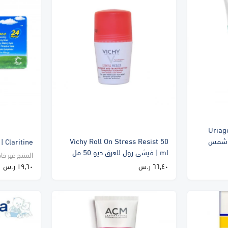
Uriag
اقى شمس
Vichy Roll On Stress Resist 50
Claritine | كلاريتين 10 مجم 10قرص
ml | فيشي رول للعرق ديو 50 مل
المنتج غير خا
٦٦٫٤٠ ر.س
١٩٫٦٠ ر.س