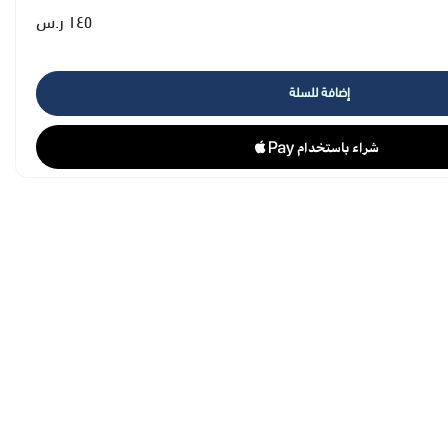
١٤٥ ر.س
إضافة للسلة