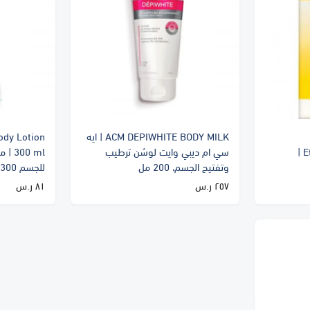
ACM DEPIWHITE BODY MILK | ايه
ody Lotion
Etrivex Shampoo 125 ml |
سي ام ديبي وايت لوشن ترطيب
300 
وتفتيح الجسم، 200 مل
للجسم 300 مل
٢٥٧ ر.س
٨١ ر.س