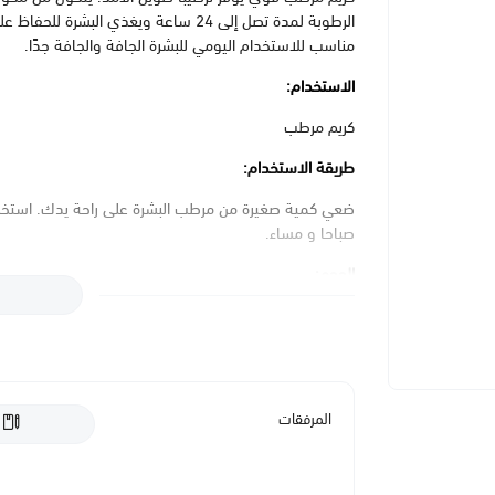
الرطوبة لمدة تصل إلى 24 ساعة ويغذي ال
مناسب للاستخدام اليومي للبشرة الجافة والجافة جدًا.
الاستخدام:
كريم مرطب
طريقة الاستخدام:
ضعي كمية صغيرة من مرطب البشرة على راحة يدك. استخ
صباحا و مساء.
الحجم:
400 مل
المكونات الاساسية:
زيت أوميغا، سيريكالم، نياسيناميد، زعفران أقحوان , فيتامين E 
المرفقات