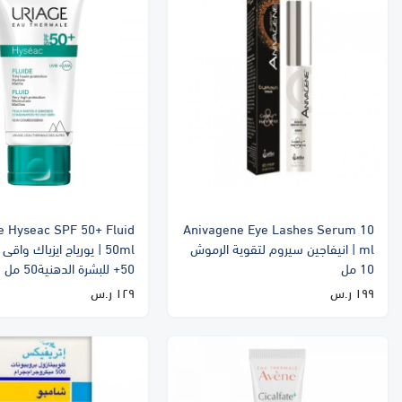
e Hyseac SPF 50+ Fluid
Anivagene Eye Lashes Serum 10
ml | انيفاجين سيروم لتقوية الرموش
50ml | يورياج ايزياك و
10 مل
50+ للبشرة الدهنية50 مل
١٩٩ ر.س
١٢٩ ر.س