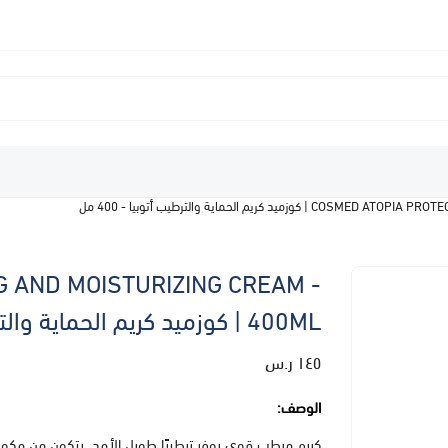
كريم الحماية والترطيب أتوبيا - 400 مل
 AND MOISTURIZING CREAM -
400ML | كوزميد كريم الحماية والترطيب أتوبيا - 400 مل
١٤٥ ر.س
الوصف:
كريم مرطب قوي يوفر ترطيبًا طويل الأمد. يتكون من مكون