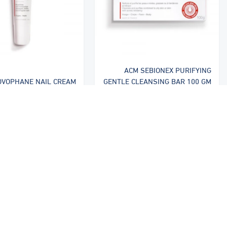
ACM SEBIONEX PURIFYING
OVOPHANE NAIL CREAM
GENTLE CLEANSING BAR 100 GM
| ايه سي ام
15ML | ايه سي ام
٦٥ ر.س
٩٠ ر.س
الشركات
المنتجات