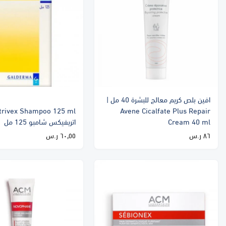
افين بلص كريم معالج للبشرة 40 مل |
Avene Cicalfate Plus Repair
Cream 40 ml
اتريفيكس شامبو 125 مل
٨٦ ر.س
٦٠٫٥٥ ر.س