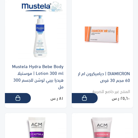
Mustela Hydra Bebe Body
Lotion 300 ml | موستيلا
DIAMICRON | دياميكرون ام ار
هيدرا بيبي لوشن للجسم 300
60 مجم 30 قرص
مل
المنتج غير خاضع للضريبة
٢٥٫٦٠ ر.س
٨١ ر.س