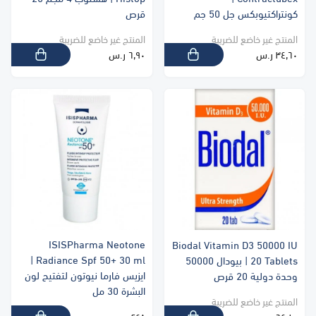
كونتراكتيوبكس جل 50 جم
قرص
المنتج غير خاضع للضريبة
المنتج غير خاضع للضريبة
٣٤٫٦٠ ر.س
٦٫٩٠ ر.س
ISISPharma Neotone
Biodal Vitamin D3 50000 IU
Radiance Spf 50+ 30 ml |
20 Tablets | بيودال 50000
ايزيس فارما نيوتون لتفتيح لون
وحدة دولية 20 قرص
البشرة 30 مل
المنتج غير خاضع للضريبة