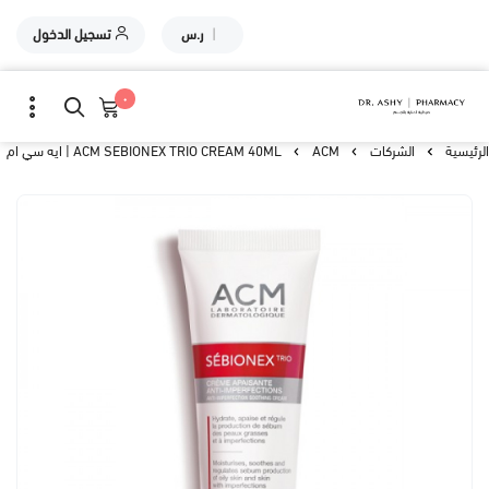
|
ر.س
تسجيل الدخول
٠
الرئيسية
الشركات
ACM
ACM SEBIONEX TRIO CREAM 40ML | ايه سي ام