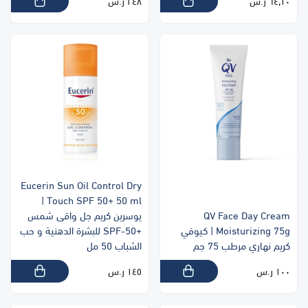
٦٤٫١٠ ر.س
٢٤٨ ر.س
Eucerin Sun Oil Control Dry
Touch SPF 50+ 50 ml |
QV Face Day Cream
يوسرين كريم جل واقى شمس
Moisturizing 75g | كيوفي
+SPF-50 للبشرة الدهنية و حب
كريم نهاري مرطب 75 جم
الشباب 50 مل
١٠٠ ر.س
١٤٥ ر.س