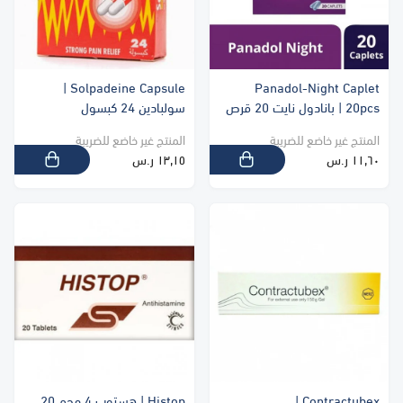
Solpadeine Capsule |
Panadol-Night Caplet
20pcs | بانادول نايت 20 قرص
سولبادين 24 كبسول
المنتج غير خاضع للضريبة
المنتج غير خاضع للضريبة
١١٫٦٠ ر.س
١٣٫١٥ ر.س
Contractubex |
Histop | هستوب 4 مجم 20