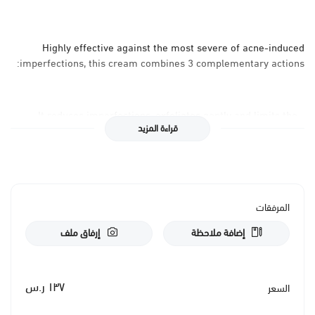
Highly effective against the most severe of acne-induced
imperfections, this cream combines 3 complementary actions:
- It reduces imperfections, exfoliates gently and limits the
قراءة المزيد
formation of blackheads (thanks to AHA salts and esters, along
with salicylic acid).
- It regulates sebum production thanks in particular to zinc
المرفقات
gluconate.
إضافة ملاحظة
إرفاق ملف
- It soothes, moisturises and mattifies thanks to vitamin PP,
bisabolol, ammonium lactate and glycerine.
١٣٧ ر.س
السعر