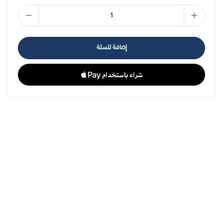
The complexion is durably mattified, the skin is no longer shiny
and the face is clearer.
إضافة للسلة
SKIN TYPE
Combination to oily skin, acne-prone skin
WHEN
Morning and/or evening
BENEFITS
Corrects, moisturises and soothes
PRESENTATION
40 ml Tube