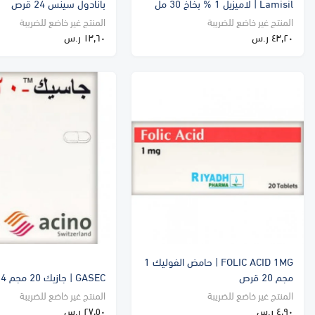
Lamisil | لاميزيل 1 % بخاخ 30 مل
بانادول سينس 24 قرص
المنتج غير خاضع للضريبة
المنتج غير خاضع للضريبة
٤٣٫٢٠ ر.س
١٣٫٦٠ ر.س
FOLIC ACID 1MG | حامض الفوليك 1
مجم 20 قرص
GASEC | جازيك 20 مجم 14 كبسولة
المنتج غير خاضع للضريبة
المنتج غير خاضع للضريبة
٤٫٩٠ ر.س
٢٧٫٥٠ ر.س