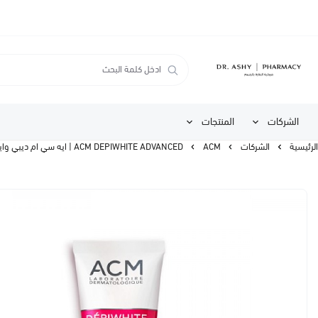
الشركات
المنتجات
الرئيسية
الشركات
ACM
ACM DEPIWHITE ADVANCED | ايه سي ام ديبي وايت ادفانسد كريم علاج تصبغات الجلد، 40 مل