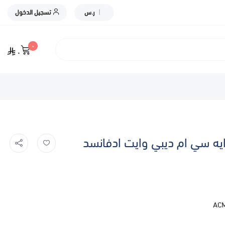
|
ر.س
تسجيل الدخول
٠
٠
ACM DEPIWHITE ADVA | ايه سي ام ديبي وايت ادفانسد