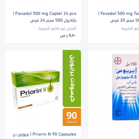
Panadol 500 mg Caplet 24 pcs |
Fevadol 500 mg Tablet 20pcs |
بانادول 500 مجم 24 قرص
ضع للضريبة
المنتج غير خاضع للضريبة
٥٫٨٠ ر.س
Priorin N 90 Capsules | بريورين-ن