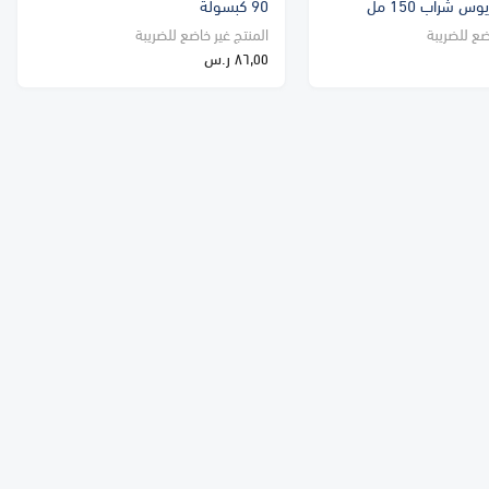
90 كبسولة
ضع للضريبة
المنتج غير خاضع للضريبة
٨٦٫٥٥ ر.س