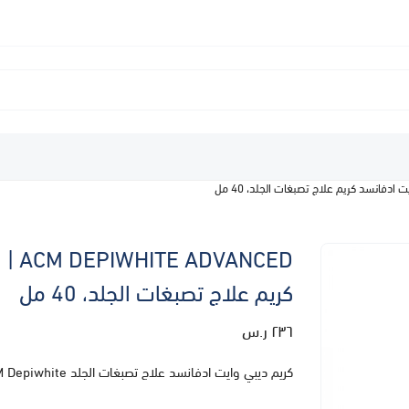
NCED
كريم علاج تصبغات الجلد، 40 مل
٢٣٦ ر.س
كريم ديبي وايت ادفانسد علاج تصبغات الجلد ACM Depiwhite