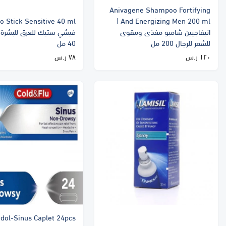
Anivagene Shampoo Fortifying
And Energizing Men 200 ml |
انيفاجيين شامبو مغذى ومقوى
فيشي ستيك للعرق للبشرة 
للشعر للرجال 200 مل
40 مل
١٢٠ ر.س
٧٨ ر.س