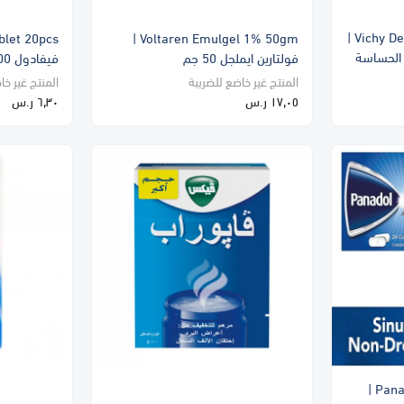
Vichy Deo Stick Sensitive 40 ml |
Voltaren Emulgel 1% 50gm |
الحساسة
فولتارين ايملجل 50 جم
فيفادول 500 مجم 20 قرص
المنتج غير خاضع للضريبة
المنتج غير خا
١٧٫٠٥ ر.س
٦٫٣٠ ر.س
Panadol-Sinus Caplet 24pcs |