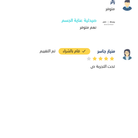
زائر
متوفر
صيدلية عناية الجسم
نعم متوفر
منيار جاسر
قام بالشراء
تم التقييم
تحت التجربة ص