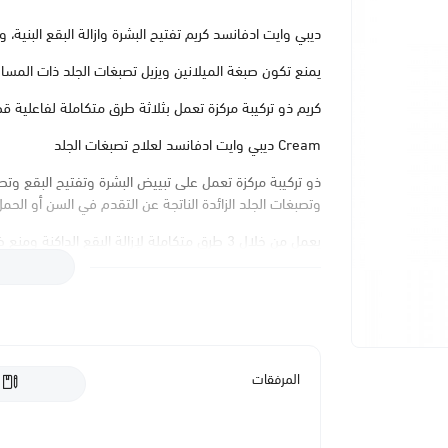
ديبي وايت ادفانسد كريم تفتيح البشرة وازالة البقع البنية،
يمنع تكون صبغة الميلانين ويزيل تصبغات الجلد ذات المسا
كريم ذو تركيبة مركزة تعمل بثلاثة طرق متكاملة لفاعلية 
Cream ديبي وايت ادفانسد لعلاج تصبغات الجلد
ذو تركيبة مركزة تعمل على تبييض البشرة وتفتيح البقع وتص
وتصبغات الجلد الزائدة الناتجة عن التقدم في السن أو الحم
يعمل من خلال 3 طرق متكاملة لإزالة البقع ال
تكسير مادة الميلانين المسئولة عن تصبغ الجلد للتخلص من ص
يقلل من نشاط عملية تصنيع الميلانين.
يساعد على التخلص من الميلانين المخزن داخل خلايا البشرة.
يعمل على تفتيح البشرة وتبييض الوجه من آثار حب الشباب،
المرفقات
يساعد على تخفيف والتخلص من البقع البنية والبقع السود
البقع الداكنة الصغيرة.