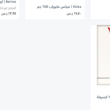
Aerius | ايريوس شراب 150 مل
Vicks | فيكس فابوراب 100 جم
المنتج غير خا
١٧٫٥٠ ر.س
٢٣٫٩٥ ر.س