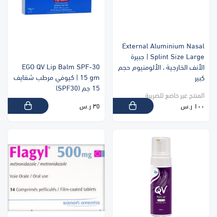
External Aluminium Nasal
Splint Size Large | جبيرة
EGO QV Lip Balm SPF-30
الأنف الخارجية ، الألومنيوم حجم
15 gm | كيوفي مرطب شفايف
كبير
15 جم (SPF30)
المنتج غير خاضع للضريبة
١٠٠ ر.س
٣٥ ر.س