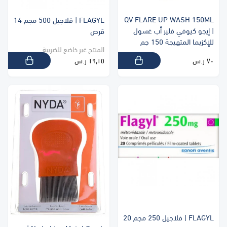
QV FLARE UP WASH 150ML
FLAGYL | فلاجيل 500 مجم 14
| إيجو كيوفي فلير أب غسول
قرص
للإكزيما المتهيجة 150 جم
المنتج غير خاضع للضريبة
٧٠ ر.س
١٩٫١٥ ر.س
FLAGYL | فلاجيل 250 مجم 20