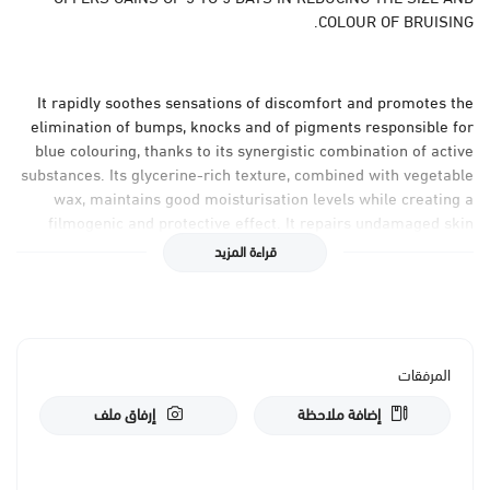
COLOUR OF BRUISING.
It rapidly soothes sensations of discomfort and promotes the
elimination of bumps, knocks and of pigments responsible for
blue colouring, thanks to its synergistic combination of active
substances. Its glycerine-rich texture, combined with vegetable
wax, maintains good moisturisation levels while creating a
filmogenic and protective effect. It repairs undamaged skin
that has been knocked. It can also be used preventively, or
قراءة المزيد
following a cosmetic or surgical procedure.
SKIN TYPE
Damaged and irritated following a shock or an
المرفقات
aesthetic intervention
إضافة ملاحظة
إرفاق ملف
WHEN
2 to 3 times per day on uninjured skin
BENEFITS
Soothes sensations of discomfort, facilitates the
disappearance of blue colouring*