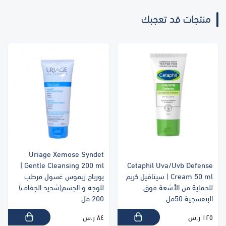
منتجات قد تعجبك
Uriage Xemose Syndet
Gentle Cleansing 200 ml |
Cetaphil Uva/Uvb Defense
Cream 50 ml | سيتافيل كريم
يورياج زيموس غسول مرطب
للحماية من الأشعة فوق
للوجه و الجسم(شديد الجفاف)
البنفسجية 50مل
200 مل
١٢٥ ر.س
٨٤ ر.س