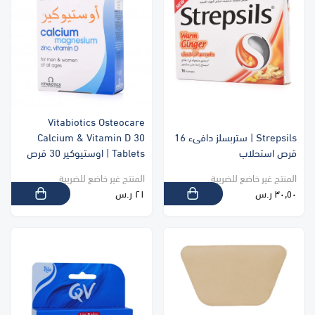
Vitabiotics Osteocare
Strepsils | ستربسلز دافىء 16
Calcium & Vitamin D 30
قرص استحلاب
Tablets | اوستيوكير 30 قرص
المنتج غير خاضع للضريبة
المنتج غير خاضع للضريبة
٣٠٫٥٠ ر.س
٢١ ر.س