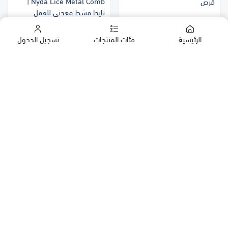
Nyda Lice Metal Comb |
قرص
نايدا مشط معدني للقمل
المنتج غير خاضع للضريبة
١٠٫٠٥ ر.س
٣٧ ر.س
الرئيسية
فئات المنتجات
تسجيل الدخول
الشركات
المنتجات
روابط مهمة
سياسة الإسترجاع أو الإستبدال
الدعم والمساعدة