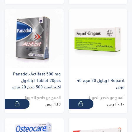
Panadol-Actifast 500 mg
Reparil | ريباريل 20 مجم 40
Tablet 20pcs | بانادول
قرص
اكتيفاست 500 مجم 20 قرص
المنتج غير خاضع للضريبة
المنتج غير خاضع للضريبة
٢٠٫٦٠ ر.س
٩٫١٥ ر.س