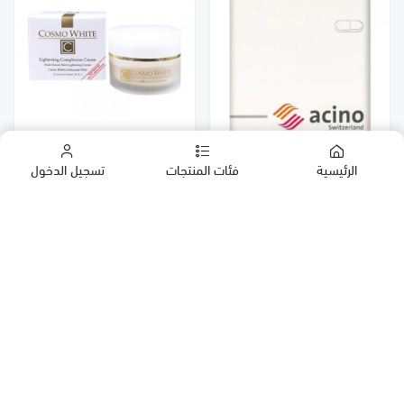
كوزمو وايت للتبييض | COSMO
GASEC | جازيك 20 مجم 14
الرئيسية
فئات المنتجات
تسجيل الدخول
WHITE LIGHTENING
كبسولة
COMPLEXION CREAM 50ML
المنتج غير خاضع للضريبة
٢٧٫٥٠ ر.س
١٨٠ ر.س
الشركات
المنتجات