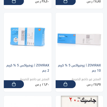
٢٨٫٨٥ ر.س
٣٨٫٥٠ ر.س
ZOVIRAX | زوفيراكس 5 % كريم
ZOVIRAX | زوفيراكس 5 % كريم
10 جم
2 جم
المنتج غير خاضع للضريبة
المنتج غير خاضع للضريبة
٢٥٫٣٥ ر.س
١٦٫٣٠ ر.س