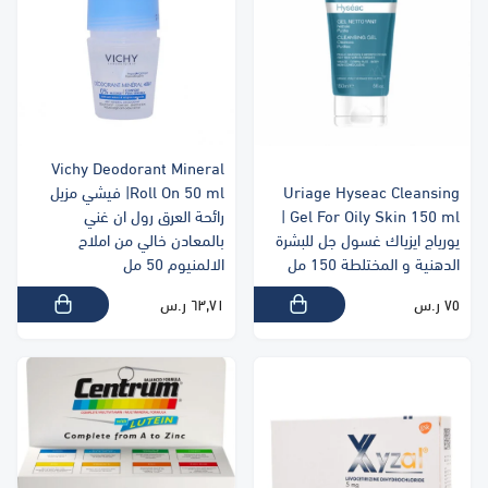
Vichy Deodorant Mineral
Uriage Hyseac Cleansing
Roll On 50 ml| فيشي مزيل
Gel For Oily Skin 150 ml |
رائحة العرق رول ان غني
يورياج ايزياك غسول جل للبشرة
بالمعادن خالي من املاح
الدهنية و المختلطة 150 مل
الالمنيوم 50 مل
٧٥ ر.س
٦٣٫٧١ ر.س