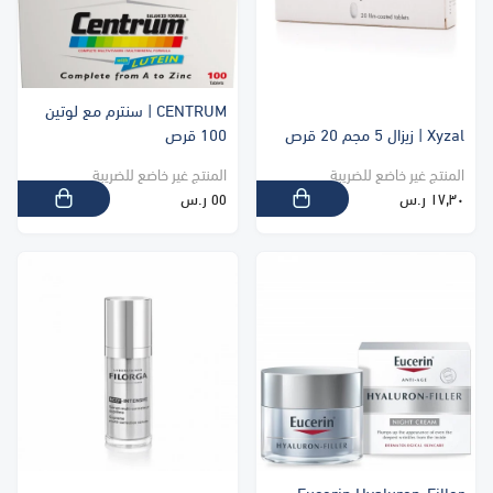
CENTRUM | سنترم مع لوتين
Xyzal | زيزال 5 مجم 20 قرص
100 قرص
المنتج غير خاضع للضريبة
المنتج غير خاضع للضريبة
١٧٫٣٠ ر.س
٥٥ ر.س