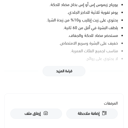
يورياج زيموس إس أو إس بخاخ مضاد للحكة.
يوفر تقوية ثلاثية للحاجز الجلدي.
يحتوي على زيت إيلليب و10% من زبدة الشيا.
يلطف البشرة في أقل من 60 ثانية.
مستحضر مضاد للحكة والجفاف.
خفيف على البشرة وسريع الامتصاص.
مناسب لجميع الفئات العمرية.
لا يحتوي على روائح.
فوائد المنتج
قراءة المزيد
بخاخ يورياج زيموس إس أو إس.
بخاخ مضاد للحكة وجفاف البشرة.
يلطف البشرة ويهدئ الحكة في اقل من 60 ثانية.
يرطب البشرة بفضل احتوائه على زبدة الشيا والجلسرين.
المرفقات
يحتوي على زيت إيلليب الذي يغذي البشرة.
إضافة ملاحظة
إرفاق ملف
يوفر للبشرة راحة طويلة الأمد.
يرطب البشرة وينعمها ويلطفها.