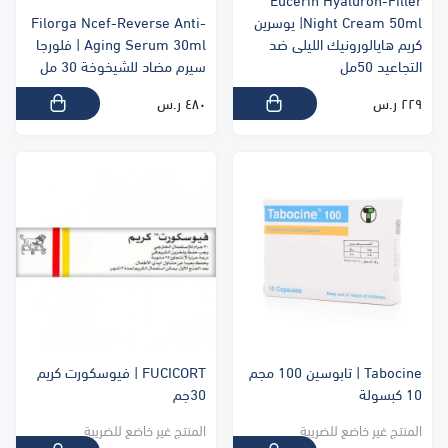
Eucerin Hyaluron-Filler
Night Cream 50ml| يوسرين
Filorga Ncef-Reverse Anti-
كريم هايالورونيك الليلى ضد
Aging Serum 30ml | فلورجا
التجاعيد 50مل
سيرم مضاد للشيخوخة 30 مل
٢٢٩ ر.س
٤٨٠ ر.س
Tabocine | تابوسين 100 مجم
FUCICORT | فيوسكورت كريم
10 كبسولة
30جم
المنتج غير خاضع للضريبة
المنتج غير خاضع للضريبة