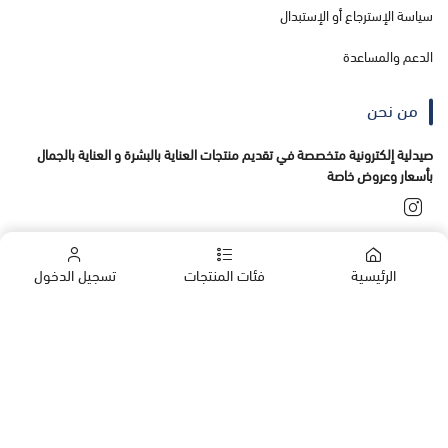
سياسة الإسترجاع أو الإستبدال
الدعم والمساعدة
من نحن
صيدلية إلكترونية متخصصة في تقديم منتجات العناية بالبشرة و العناية بالجمال
بأسعار وعروض خاصة
تواصل معنا
الرئيسية
فئات المنتجات
تسجيل الدخول
+966555138456
00966555138456
الشركات
المنتجات