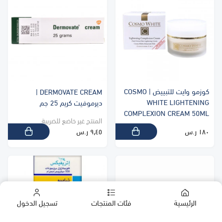
كوزمو وايت للتبييض | COSMO
DERMOVATE CREAM |
WHITE LIGHTENING
ديرموفيت كريم 25 جم
COMPLEXION CREAM 50ML
المنتج غير خاضع للضريبة
١٨٠ ر.س
٩٫٤٥ ر.س
الرئيسية
فئات المنتجات
تسجيل الدخول