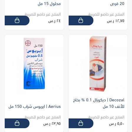
20 قرص
محلول 15 مل
المنتج غير خاضع للضريبة
المنتج غير خاضع للضريبة
١٢٫٧٥ ر.س
٢٤ ر.س
Decozal | ديكوزال 0.1 % بخاخ
للأنف 10 مل
Aerius | ايريوس شراب 150 مل
المنتج غير خاضع للضريبة
المنتج غير خاضع للضريبة
٥٫٥٠ ر.س
٢٣٫٩٥ ر.س