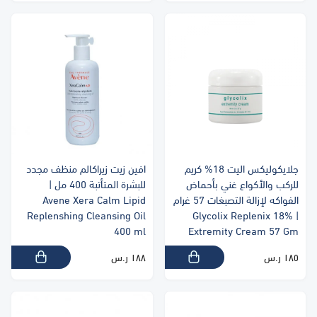
جلايكوليكس اليت 18% كريم
افين زيت زيراكالم منظف مجدد
للركب والأكواع غني بأحماض
للبشرة المتأتبة 400 مل |
الفواكه لإزالة التصبغات 57 غرام
Avene Xera Calm Lipid
Replenshing Cleansing Oil
| Glycolix Replenix 18%
400 ml
Extremity Cream 57 Gm
١٨٥ ر.س
١٨٨ ر.س