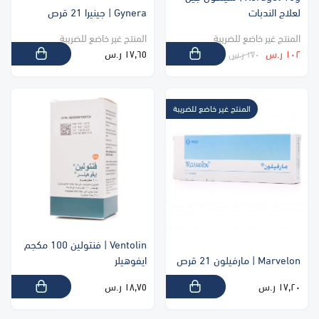
لعلاج الندبات
Gynera | جينيرا 21 قرص
المنتج غير خاضع للضريبة
المنتج غير خاضع للضريبة
١٠٢ ر.س
١٧٫٦٥ ر.س
١٧٠ ر.س
المنتج غير خاضع للضريبة
Ventolin | فنتولين 100 مكجم
Marvelon | مارفيلون 21 قرص
ايفوهيلر
١٧٫٢٠ ر.س
١٨٫٧٥ ر.س