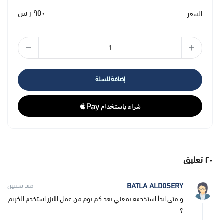
٩٥٠ ر.س
السعر
إضافة للسلة
٢٠
تعليق
BATLA ALDOSERY
منذ سنتين
و متى ابدأ استخدمه بمعني بعد كم يوم من عمل الليزر استخدم الكريم
؟