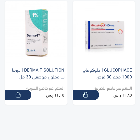
GLUCOPHAGE | جلوكوفاج
DERMA T SOLUTION | ديرما
1000 مجم 30 قرص
ت محلول موضعي 30 مل
المنتج غير خاضع للضريبة
المنتج غير خاضع للضريبة
١٩٫٨٥ ر.س
٢٢٫١٥ ر.س