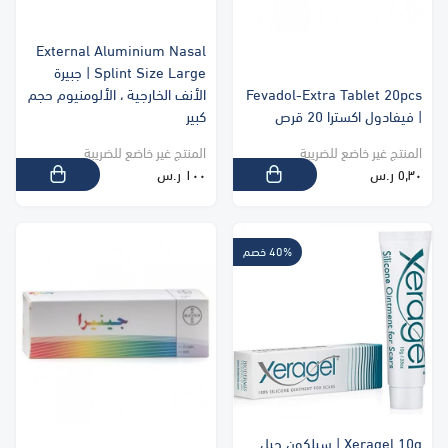
External Aluminium Nasal
Splint Size Large | جبيرة
Fevadol-Extra Tablet 20pcs
الأنف الخارجية ، الألومنيوم حجم
| فيفادول اكسترا 20 قرص
كبير
المنتج غير خاضع للضريبة
المنتج غير خاضع للضريبة
٥٫٣٠ ر.س
١٠٠ ر.س
40% خصم
Xeragel 10g | سيلكون جيل