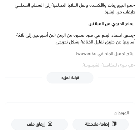
-منع التيروزينات والأكسدة ونقل الخلايا الصباغية إلى السطح السطحي
طبقات من البشرة.
-يمنع الحيوي من الميلانين.
-يحقق اختفاء البقع في فترة قصيرة من الزمن (من أسبوعين إلى ثلاثة
أسابيع) عن طريق تقليل الكثافة بشكل تدريجي.
-ينتج تجميل الجلد في twoweeks.
-هو قوي لمكافحة الشيخوخة.
-ينتج تجدد الطبقات السطحية للجلد مع تأثير تقشير خفيف.
قراءة المزيد
-لديه تأثير البرق ، مع الأخذ في التراجع إلى لونه الأصلي.
-يمكن استخدامها في جميع الفصول (الصيف وشتاء متضمنة).
ويمكنك استخدام كريم اميلان فى لتقشير الجلد وإعادة حيويته من جديد.
المرفقات
إضافة ملاحظة
إرفاق ملف