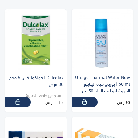
Uriage Thermal Water New
Dulcolax | دولكولاكس 5 مجم
50 ml | يورياج مياه الينابيع
30 قرص
الحرارية لترطيب الجلد 50 مل
المنتج غير خاضع للضريبة
٤٥ ر.س
١١٫٢٠ ر.س