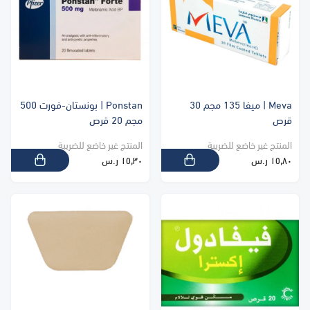
Meva | ميفا 135 مجم 30
Ponstan | بونستان-فورت 500
قرص
مجم 20 قرص
المنتج غير خاضع للضريبة
المنتج غير خاضع للضريبة
١٥٫٨٠ ر.س
١٥٫٣٠ ر.س