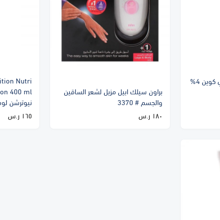
tion Nutri
Hi Quin 4% Cream | هاي كوين 4%
براون سيلك ابيل مزيل لشعر الساقين
والجسم # 3370
نيوترشن لوشن
١٨٠ ر.س
١٦٥ ر.س