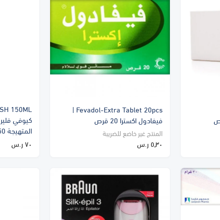
Fevadol-Extra Tablet 20pcs |
كيوفي فلير 
فيفادول اكسترا 20 قرص
المتهيجة 150 جم
المنتج غير خاضع للضريبة
٥٫٣٠ ر.س
٧٠ ر.س