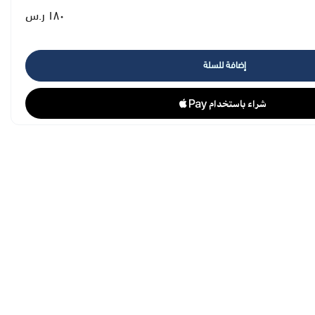
١٨٠ ر.س
إضافة للسلة