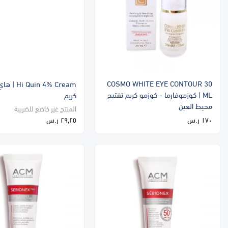
COSMO WHITE EYE CONTOUR 30
ML | كوزموفارما - كوزمو كريم تفتيح
كريم
محيط العين
المنتج غير خاضع للضريبة
١٧٠ ر.س
٢٩٫٢٥ ر.س