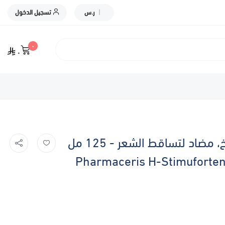
|
ر.س
تسجيل الدخول
٠
٠
فارماسيرز، إتش-ستيموفورتين، بخاخ، مضاد لتساقط الشعر - 125 مل