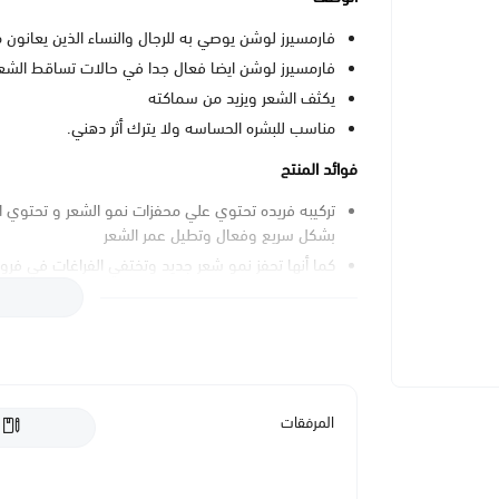
فارمسيرز لوشن يوصي به للرجال والنساء الذين يعانون
فارمسيرز لوشن ايضا فعال جدا في حالات تساقط الشعر ا
يكثف الشعر ويزيد من سماكته
مناسب للبشره الحساسه ولا يترك أثر دهني.
فوائد المنتج
تركيبه فريده تحتوي علي محفزات نمو الشعر و تحتوي 
بشكل سريع وفعال وتطيل عمر الشعر
كما أنها تحفز نمو شعر جديد وتختفي الفراغات في فروه
تركيبه مناسبه للرجال والنساء ولا تسبب الحساسيه.
تعليمات الاستخدام
يرش علي الشعر الجاف او المبلل15بخه وتتدلك فروه الرأس مره او مرتين في حاله التساقط الشديد.
المرفقات