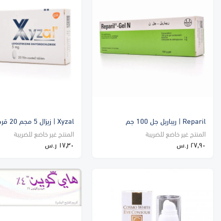
Reparil | ريباريل جل 100 جم
Xyzal | زيزال 5 مجم 20 قرص
المنتج غير خاضع للضريبة
المنتج غير خاضع للضريبة
٢٧٫٩٠ ر.س
١٧٫٣٠ ر.س