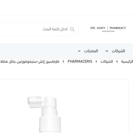
الشركات
المنتجات
الرئيسية
الشركات
PHARMACERIS
فارماسيرز، إتش-ستيموفورتين، بخاخ، مضاد لتساقط الشعر - 125 مل | r Loss Spray 125 ml