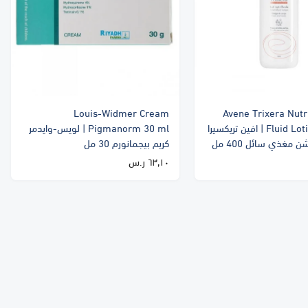
Louis-Widmer Cream
Avene Trixera Nutri
Fluid Lotion 400 ml | افين تريكسيرا
Pigmanorm 30 ml | لويس-وايدمر
 مغذي سائل 400 مل
كريم بيجمانورم 30 مل
٦٣٫١٠ ر.س