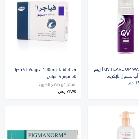
QV FLARE UP WASH 150ML | إيجو
Viagra 100mg Tablets 4 | فياجرا
أب غسول للإكزيما
50 مجم 4 اقراص
المنتج غير خاضع للضريبة
٧٣٫٧٥ ر.س