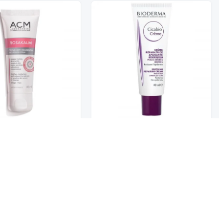
SAKALM ANTI REDNESS
Bioderma Cicabio Cream 40 ml |
بيودرما سيكابيو كريم 40 مل
CREAM 40ML | ايه سي ام
الشركات
٨٣ ر.س
١٣١ ر.س
المنتجات