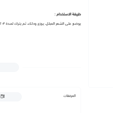
طريقة الاستخدام :
يوضـع علـى الشـعر المبلـل، يـوزع ودلـك، ثـم يتـرك لمـدة ٣-٢ دقائق، وبعد ذلك يشطف. يُستخدم يوميًا.
المرفقات