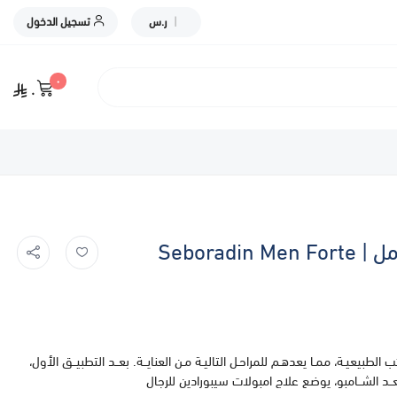
|
ر.س
تسجيل الدخول
٠
٠
شامبو سيبوردين مين للرجال، 400 مل | Seboradin Men Forte
لطبيعيـة، ممـا يعدهـم للمراحـل التاليـة مـن العنايــة. بعــد التطبيــق الأول،
. بعــد الشــامبو، يوضع علاج امبولات سيبورادين للرجال