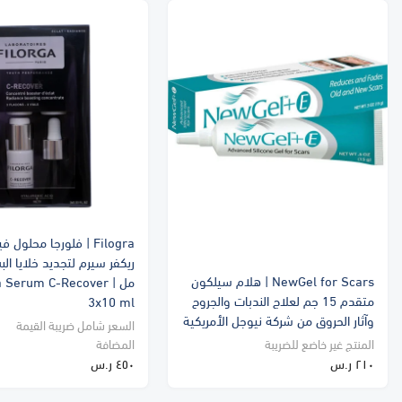
Filogra | فلورجا محلو
NewGel for Scars | هلام سيلكون
مل |  Serum C-Recover
متقدم 15 جم لعلاج الندبات والجروح
3x10 ml
وآثار الحروق من شركة نيوجل الأمريكية
السعر شامل ضريبة القيمة
المنتج غير خاضع للضريبة
المضافة
٢١٠ ر.س
٤٥٠ ر.س