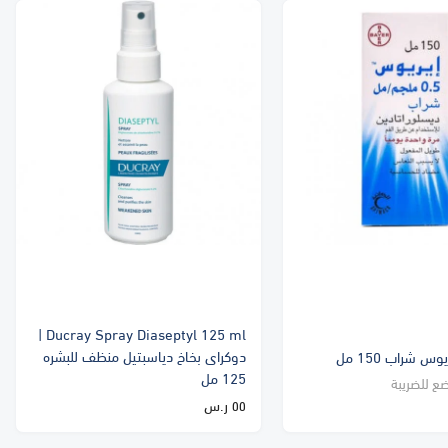
Ducray Spray Diaseptyl 125 ml |
دوكراى بخاخ دياسبتيل منظف للبشره
125 مل
ضع للضريبة
٥٥ ر.س