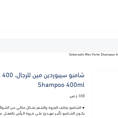
Shampoo 400ml
١٤٥ ر.س
● الشـامبو ينظـف الفـروة والشـعر بشـكل مثالـي مـن الشـوائب ا
يكــون الشــامبو تأثيــر مهــدئ علــى فــروة الــرأس بالفعــل