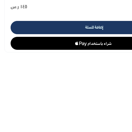
١٤٥ ر.س
إضافة للسلة