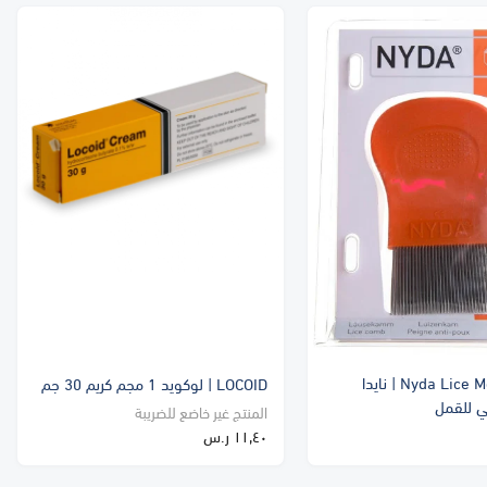
Nyda Lice Metal Comb | نايدا
LOCOID | لوكويد 1 مجم كريم 30 جم
 للقمل
المنتج غير خاضع للضريبة
١١٫٤٠ ر.س