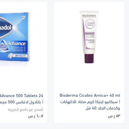
Bioderma Cicabio Arnica+ 40 ml
Advance 500 Tablets 24
| سيكابيو ارنيكا كريم مضاد للالتهابات
| بانادول ادفانس 500 مجم 24 قرص
وكدمات الجلد 40 مل
المنتج غير خاضع للضريبة
٨٣ ر.س
٦٫٠٥ ر.س