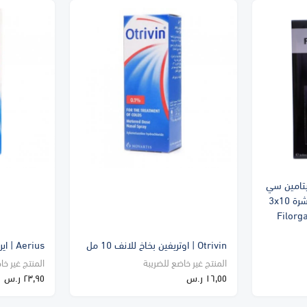
ل فيتامين سي
ريكفر سيرم لتجديد خلايا البشرة 3x10
Filorga
Otrivin | اوتريفين بخاخ للانف 10 مل
Aerius | ايريوس شراب 150 مل
المنتج غير خاضع للضريبة
المنتج غير خا
١٦٫٥٥ ر.س
٢٣٫٩٥ ر.س