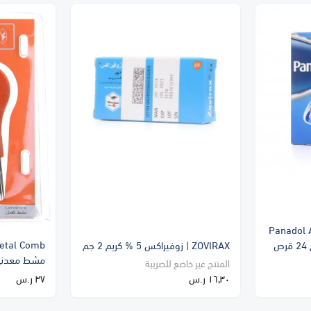
Panadol 
ZOVIRAX | زوفيراكس 5 % كريم 2 جم
مشط معدني
المنتج غير خاضع للضريبة
١٦٫٣٠ ر.س
٣٧ ر.س