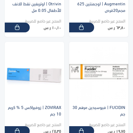
Augmentin | اوجمنتين 625
Otrivin | اوتريفين نقط للانف
مجم20قرص
للأطفال 0.05 مل
المنتج غير خاضع للضريبة
المنتج غير خاضع للضريبة
٦٣٫٨٠ ر.س
١٠٫١٠ ر.س
FUCIDIN | فيوسيدين مرهم 30
ZOVIRAX | زوفيراكس 5 % كريم
جم
10 جم
المنتج غير خاضع للضريبة
المنتج غير خاضع للضريبة
١٩٫٧٥ ر.س
٢٥٫٣٥ ر.س