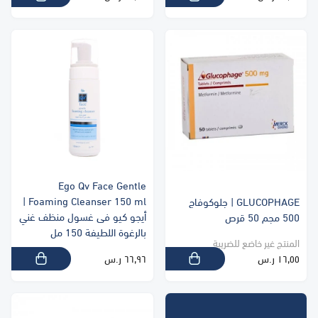
Ego Qv Face Gentle
Foaming Cleanser 150 ml |
GLUCOPHAGE | جلوكوفاج
أيجو كيو فى غسول منظف غني
500 مجم 50 قرص
بالرغوة اللطيفة 150 مل
المنتج غير خاضع للضريبة
١٦٫٥٥ ر.س
٦٦٫٩٦ ر.س