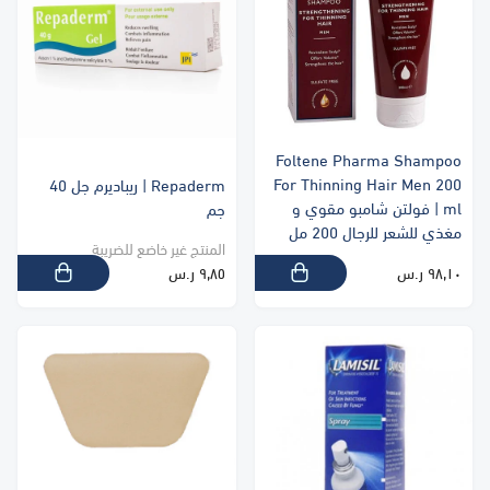
Foltene Pharma Shampoo
For Thinning Hair Men 200
Repaderm | ريباديرم جل 40
ml | فولتن شامبو مقوي و
جم
مغذي للشعر للرجال 200 مل
المنتج غير خاضع للضريبة
٩٨٫١٠ ر.س
٩٫٨٥ ر.س