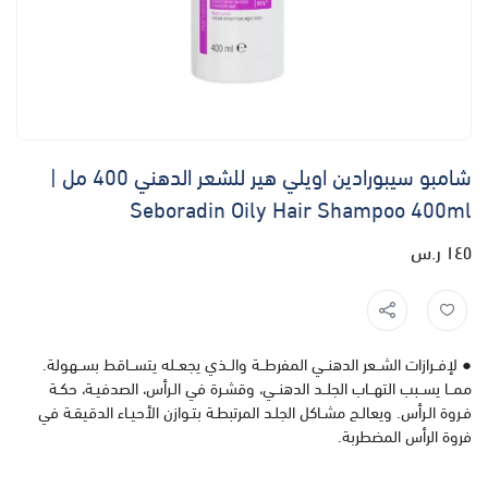
شامبو سيبورادين اويلي هير للشعر الدهني 400 مل |
Seboradin Oily Hair Shampoo 400ml
١٤٥ ر.س
● لإفــرازات الشــعر الدهنــي المفرطــة والــذي يجعــله يتســاقط بســهولة.
ممــا يســبب التهــاب الجلــد الدهنــي، وقشـرة في الـرأس، الصدفيـة، حكـة
فـروة الـرأس. ويعالـج مشـاكل الجلـد المرتبطـة بتـوازن الأحيـاء الدقيقـة في
فروة الرأس المضطربة.