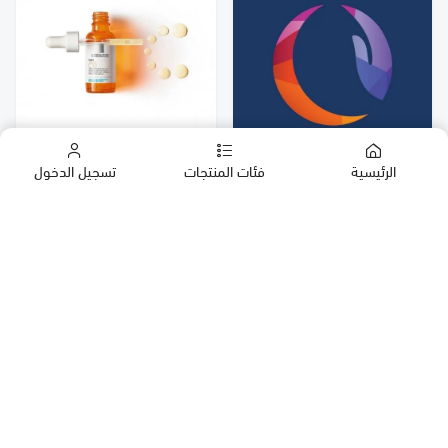
La Roche Posay Pure
الرئيسية
فئات المنتجات
تسجيل الدخول
Vitamin C 10 Serum 30 ml |
لاروش بوزيه فيتامين سي 10
نقي سيرم لبشرة ناعمة و نضرة
خلطه KH5
30 مل
الشركات
٨٥ ر.س
٢٠٩٫٥٧ ر.س
المنتجات
روابط مهمة