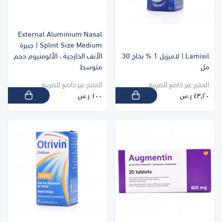
External Aluminium Nasal
Splint Size Medium | جبيرة
Lamisil | لاميزيل 1 % بخاخ 30
الأنف الخارجية ، الألومنيوم حجم
مل
متوسط
المنتج غير خاضع للضريبة
المنتج غير خاضع للضريبة
٤٣٫٢٠ ر.س
١٠٠ ر.س