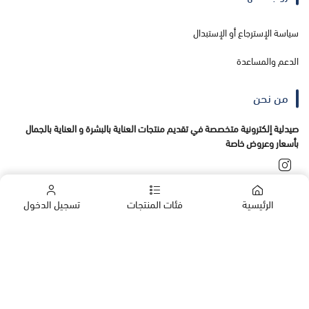
سياسة الإسترجاع أو الإستبدال
الدعم والمساعدة
من نحن
صيدلية إلكترونية متخصصة في تقديم منتجات العناية بالبشرة و العناية بالجمال
بأسعار وعروض خاصة
تواصل معنا
الرئيسية
فئات المنتجات
تسجيل الدخول
+966555138456
00966555138456
الشركات