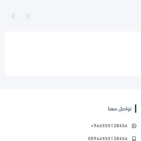
تواصل معنا
+966555138456
00966555138456