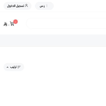
|
ر.س
تسجيل الدخول
٠
٠
ترتيب
مقترحاتنا
الاكثر مبيعاً
الاعلى تقييماً