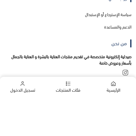
سياسة الإسترجاع أو الإستبدال
الدعم والمساعدة
من نحن
صيدلية إلكترونية متخصصة في تقديم منتجات العناية بالبشرة و العناية بالجمال
بأسعار وعروض خاصة
تواصل معنا
الرئيسية
فئات المنتجات
تسجيل الدخول
+966555138456
00966555138456
الشركات