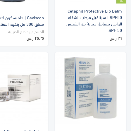
Cetaphil Protective Lip Balm
SPF50 | سيتافيل مرطب الشفاه
Gaviscon | جافيسكون 
الواقي بمعامل حماية من الشمس
معلق 300 مل بنكهة النعناع
SPF 50
المنتج غير خاضع للضريبة
٣٦ ر.س
٢٥٫٣٥ ر.س