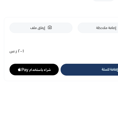
مع الكريم الخاص بكي
يحتوي علي فيتامين ب 3 ، المعروف أيضًا باسم النياسيناميد ، هو مكون نشط متعدد التصحيحات يقوي حاجز الجلد ويعيده. بتركيز 5٪
إضافة ملاحظة
إرفاق ملف
لإصلاح الجلد التالف. إلى جانب 3 أحماض الهيالورونيك بأوزان جزيئية مختلفة (متوسطة وعالية وعالية جدًا) ، يعمل فيتامين B3 على
ياده انتاج الكولاجين الضروري لشباب البشرة
٢٠١ ر.س
إضافة للسلة