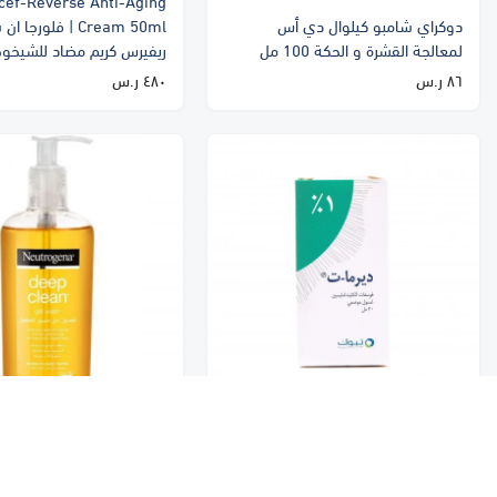
cef-Reverse Anti-Aging
دوكراي شامبو كيلوال دي أس
Cream 50ml | فلور
لمعالجة القشرة و الحكة 100 مل
ريفيرس كريم مضاد للشيخوخة 50
٨٦ ر.س
٤٨٠ ر.س
rogena Deep Clean Gel
Wash 200 ml | نيتر
الشركات
200 مل