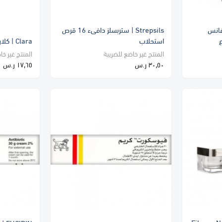
ادفانس
Strepsils | ستربسلز دافىء 16 قرص
استحلاب
Clara | كلارا 10 مجم 10 قرص
المنتج غير خاضع للضريبة
المنتج غير خا
٣٠٫٥٠ ر.س
١٧٫٦٥ ر.س