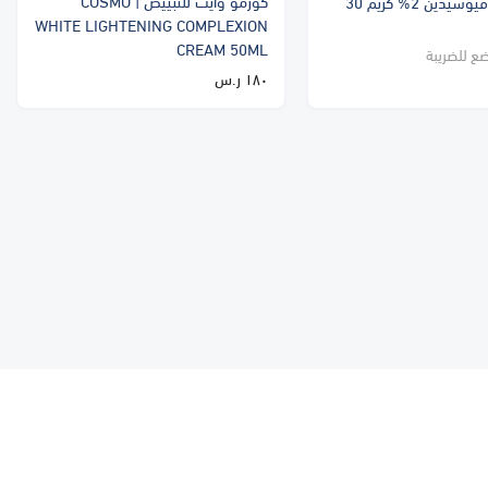
كوزمو وايت للتبييض | COSMO
FUCIDIN | فيوسيدين 2% كريم 30
WHITE LIGHTENING COMPLEXION
CREAM 50ML
ضع للضريبة
١٨٠ ر.س