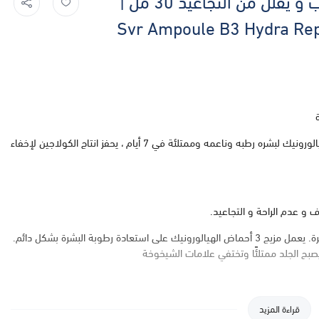
اس فى ار فيتامين بي سيروم مرطب و يقلل من التجاعيد 30 مل |
Svr Ampoule B3 Hydra Rep
يحتوي 5٪ فيتامين ب3 (النياسيناميد ) وثلاثي أحماض الهيالورونيك لبشره رطبه وناعمه وممتلئة في 7 أيام ، يحفز انتاج الكولاجين لإخفاء
 و عدم الراحة و التجاعيد.
هذا المصل ، عالي التركيز بفيتامين B3 ، يهدئ ويقوي البشرة. يعمل مزيج 3 أحماض الهيالورونيك على استعادة رطوبة البشرة بشكل دائم.
 يصبح الجلد ممتلئًا وتختفي علامات الشيخوخة
قراءة المزيد