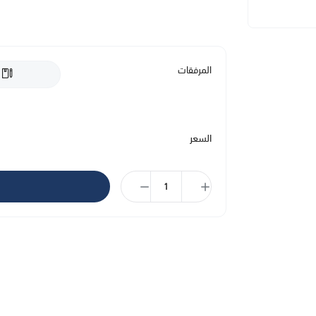
ضعيه صباحًا ومساءً قبل الكريم العادي أو امزجيه مباشرةً 
المميزات الخاصة في المنتج:
المرفقات
ترطيب البشرة بشكل مكثف ، وتقويتها ، وملؤها بالترطيب وز
مناسب للبشرة الحساسة
السعر
خالي من الصابون
تمّ اختباره تحت إشراف أطباء الأمراض النسائية