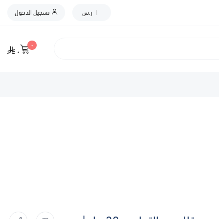
|
ر.س
تسجيل الدخول
٠
٠