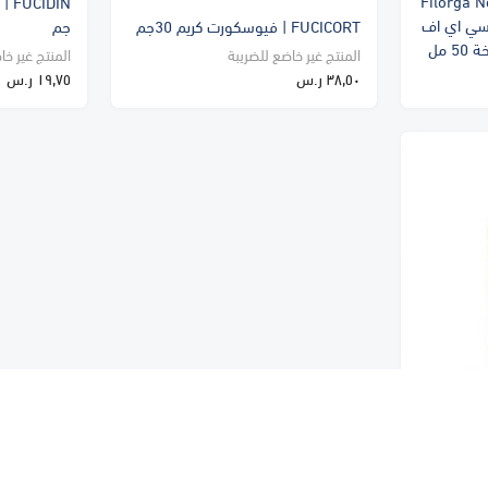
Filorga N
جا ان سي اي اف
FUCICORT | فيوسكورت كريم 30جم
جم
 مل
المنتج غير خاضع للضريبة
المنتج غير خا
٣٨٫٥٠ ر.س
١٩٫٧٥ ر.س
Neut
وجينا ضغاط كلين