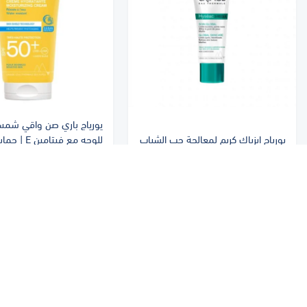
يورياج باري صن واقي شم
يورياج ايزياك كريم لمعالجة حب الشباب
للوجه مع فيتام
40 مل | Uriage Hyseac 3 Regul
0 50 | Uriage Bariesun
SPF 50+ Cream 50ml
Global 40 ml
١١٠ ر.س
١٤٣ ر.س
الشركات
المنتجات