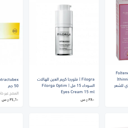
Folte
thinning hair Women 200 ml|
Filogra | فلورجا كريم العين للهالات
 للشعر
السوداء 15 مل | Filorga Optim
50 جم
Eyes Cream 15 ml
المنتج غير خا
٣٨٠ ر.س
٣٤٫٦٠ ر.س