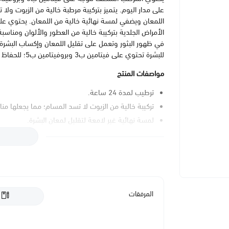
على مدار اليوم. يتميز بتركيبة مرطبة خالية من الزيوت ولا 
الأمراض الجلدية بتركيبة خالية من العطور والألوان ومناسب
في ظهور البثور وتعمل على تقليل اللمعان وإكساب البشرة
للبشرة تحتوي على فيتامين ب3 وبروفيتامين ب5؛ للحفاظ على ترطيب بشرة الوجه الرقيقة وانتعاشها على مدار اليوم.
مواصفات المنتج
ترطيب لمدة 24 ساعة.
تركيبة خالية من الزيوت لا تسد المسام؛ مما يجعلها مناس
لمسة نهائية غير لامعة لتقليل لمعان البشرة.
يحتوي على بندق الساحرة وأفيميد 15™.
خالٍ من العطور والألوان.
مختبر من قِبَل أطباء الأمراض الجلدية.
مناسب للبشرة الحساسة.
المرفقات
ارشادات الاستخدام