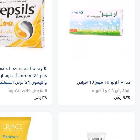
psils Lozenges Honey &
Lemon 24 pcs | ست
Artiz | ارتيز 10 مجم 10 اقراص
والليمون 24 قرص استحلاب
المنتج غير خاضع للضريبة
المنتج غير خاضع للضريبة
٩٫٧٥ ر.س
٣٨ ر.س