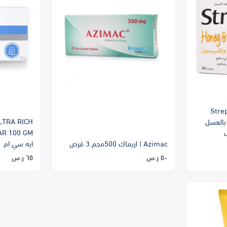
Stre
LTRA RICH
ربسلز بالعسل
Azimac | ازيماك 500مجم 3 قرص
ايه سي ام
٥٠ ر.س
٦٥ ر.س