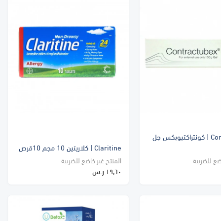
Contractubex | كونتراكتيوبكس جل
Claritine | كلاريتين 10 مجم 10قرص
ضع للضريبة
المنتج غير خاضع للضريبة
١٩٫٦٠ ر.س