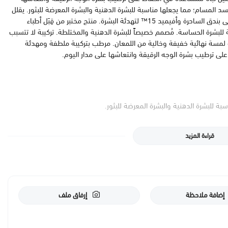
تسد المسام؛ مما يجعلها مناسبة للبشرة الدهنية والبشرة المعرضة للبثور. يقلل
اللمعان ويضفي لمسة نهائية خالية من اللمعان. يحتوي على بندق الساحرة وأفيميد 15™ لتهدئة البشرة. منتج مختبر من قِبَل أطباء
ة للبشرة الحساسة. مُصمم خصيصاً للبشرة الدهنية والمختلطة. تركيبة لا تتسبب
 لمسة نهائية خفيفة وخالية من اللمعان. مرطب بتركيبة ملطفة ومهدئة
بة للبشرة الدهنية والبشرة المعرضة للبثور.
قراءة المزيد
إضافة ملاحظة
إرفاق ملف