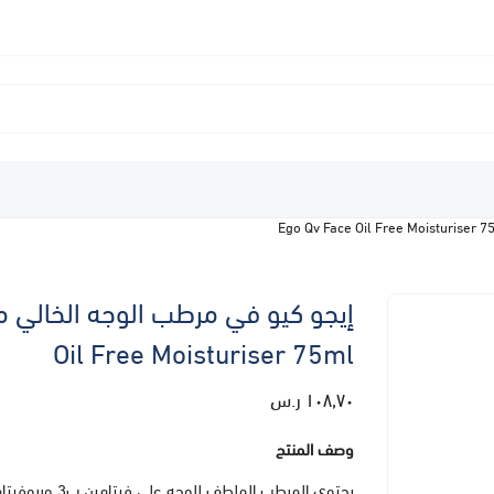
Oil Free Moisturiser 75ml
١٠٨٫٧٠ ر.س
وصف المنتج