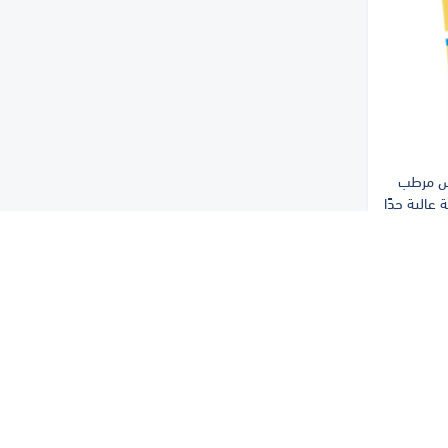
س مرطب
ين E | حماية عالية جدًا
+SPF5