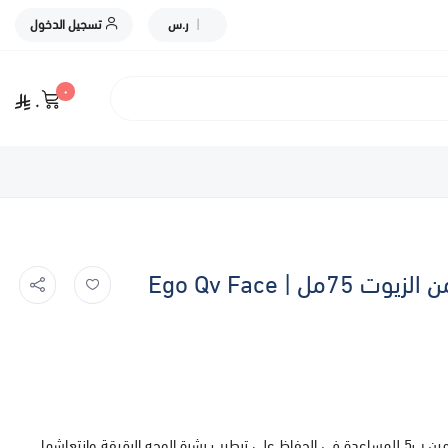
|
ر.س
تسجيل الدخول
٠
٠
إيجو كيو في مرطب الوجه الخالي من الزيوت 75مل | Ego Qv Face
يحتوي المرطب الملطف للوجه على فيتامين ب3 وبروفيتامين ب5 للمساعدة في الحفاظ على ترطيب بشرة الوجه الرقيقة وانتعاشها