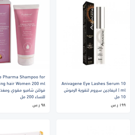
ne Pharma Shampoo for
Anivagene Eye Lashes Serum 10
ml | انيفاجين سيروم لتقوية الرموش
فولتن شامبو مقوي ومغذي
10 مل
للنساء 200 مل
١٩٩ ر.س
٩٨ ر.س