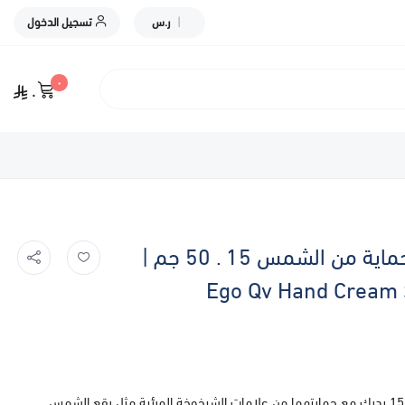
|
ر.س
تسجيل الدخول
٠
٠
إيجو كيو في كريم اليدين بمعاملالحماية من الشمس 15 . 50 جم |
Ego Qv Hand Cream 
يغذي كريم اليدين الجديد QV مع عامل حماية من الشمس 15 يديك مع حمايتهما من علامات الشيخوخة المرئية مثل بقع الشمس