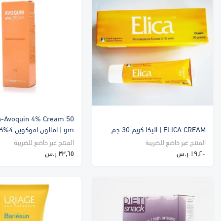
n-Avoquin 4% Cream 50
ELICA CREAM | اليكا كريم 30 جم
gm | افالون افوكوين 4%كريم 50 جم
المنتج غير خاضع للضريبة
المنتج غير خاضع للضريبة
١٩٫٢٠ ر.س
٣٣٫٦٥ ر.س