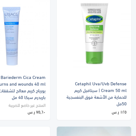
 Bariederm Cica Cream
Cetaphil Uva/Uvb Defense
Cream 50 ml | سيتافيل كريم
يورياج كريم معالج لتشققات
للحماية من الأشعة فوق البنفسجية
باريدرم سيكا 40 مل
50مل
المنتج غير خاضع للضريبة
١٢٥ ر.س
٧٥٫٦٠ ر.س