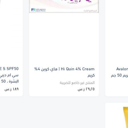
Avalo
Hi Quin 4% Cream | هاي كوين 4%
سي ام ديبي
كريم
البشرة ، 50 مل
المنتج غير خاضع للضريبة
٢٩٫٢٥ ر.س
١٨٩ ر.س