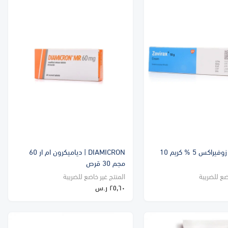
ZOVIRAX | زوفيراكس 5 % كريم 10
DIAMICRON | دياميكرون ام ار 60
مجم 30 قرص
ضع للضريبة
المنتج غير خاضع للضريبة
٢٥٫٦٠ ر.س