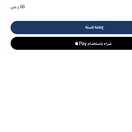
دهني ، سيتاريث -20 ، بوتيل ميثوكسيديبنزويل ميثان ، ثنائي إيثيل هكسيلوكسيفينول ميثوكسيفينيل ، دايتوكسيفينيل 15 Laureth-3،
٥٥ ر.س
Glyceryl Stearate، Methylparaben، P
إضافة للسلة