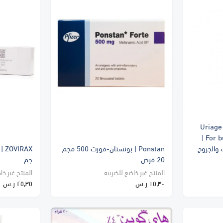
Uriage
For burns and wounds 40 ml |
 والجروح
Ponstan | بونستان-فورت 500 مجم
20 قرص
جم
المنتج غير خاضع للضريبة
المنتج غير خا
١٥٫٣٠ ر.س
٢٥٫٣٥ ر.س