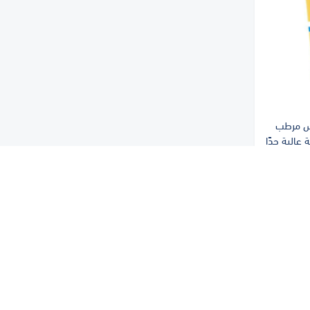
س مرطب
ين E | حماية عالية جدًا
+SPF5