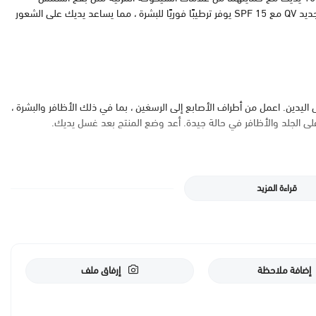
والتصبغ والتجاعيد. تركيبة فاخرة غير دهنية ، كريم اليدين الجديد QV مع SPF 15 يوفر ترطيبًا فوريًا للبشرة ، مما يساعد يديك على الشعور
ليك طبقة من كريم QV Hand Cream SPF 15 على اليدين. اعمل من أطراف الأصابع إلى الرسغين ، بما في ذلك الأظافر والبشرة ،
لى الجلد والأظافر في حالة جيدة. أعد وضع المنتج بعد غسل يديك.
قراءة المزيد
إضافة ملاحظة
إرفاق ملف
أكوا (ماء) ، جلسرين ، كحول سيتيل ، بارافين ليكويدوم ، كحول سيتريل ، جليسريل ستيرات SE ، إيثيل هكسيل ميثوكسيسينامات ، حمض