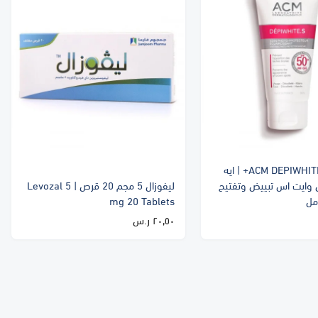
ACM DEPIWHITE S SPF50+ | ايه
 وايت اس تبييض وتفتيح
ليفوزال 5 مجم 20 قرص | Levozal 5
mg 20 Tablets
٢٠٫٥٠ ر.س