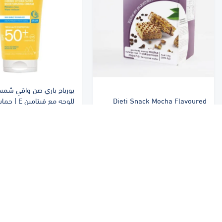
يورياج باري صن واقي شم
Dieti Snack Mocha Flavoured
للوجه مع فيتام
Wafer 5X41.9 G | دايتي سناك ويفر
0 50 | Uriage Bariesun
بنكهة الموكا 5*41.9 جم
SPF 50+ Cream 50ml
٧٧٫٣٩ ر.س
١٤٣ ر.س
الشركات
المنتجات