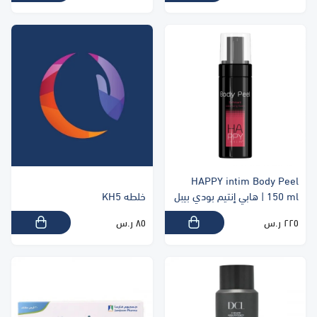
HAPPY intim Body Peel
150 ml | هابي إنتيم بودي بيبل
خلطه KH5
٢٢٥ ر.س
٨٥ ر.س