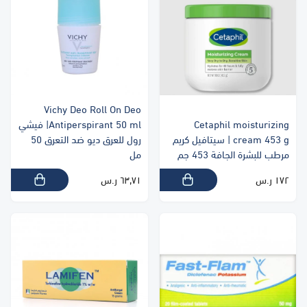
Vichy Deo Roll On Deo
Cetaphil moisturizing
Antiperspirant 50 ml| فيشي
cream 453 g | سيتافيل كريم
رول للعرق ديو ضد التعرق 50
مرطب للبشرة الجافة 453 جم
مل
١٧٢ ر.س
٦٣٫٧١ ر.س