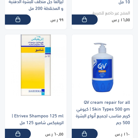
ليزالفا جل منظف للبشرة الدهنية
10 مل
و المختلطة 200 مل
المنتج غير خاضع للضريبة
١٦٫٥٥ ر.س
٩٩ ر.س
QV cream repair for all
Skin Types 500 gm | كيوفي
كريم مناسب لجميع أنواع البشرة
Etrivex Shampoo 125 ml |
500 جم
اتريفيكس شامبو 125 مل
١٦٠ ر.س
٦٠٫٥٥ ر.س