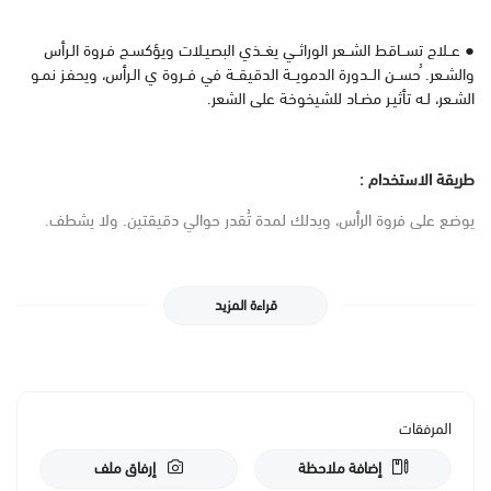
● عــلاج تســاقط الشــعر الوراثــي يغــذي البصيـلات ويؤكسـج فـروة الـرأس
والشـعر. ُحســن الــدورة الدمويــة الدقيقــة في فــروة ي الـرأس، ويحفـز نمـو
الشـعر، لـه تأثيـر مضـاد للشيخوخة على الشعر.
طريقة الاستخدام :
يوضع على فروة الرأس، ويدلك لمدة تُقدر حوالي دقيقتين. ولا يشطف.
قراءة المزيد
المرفقات
إضافة ملاحظة
إرفاق ملف