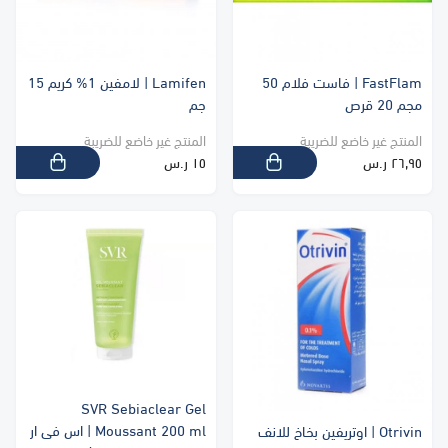
FastFlam | فاست فلام 50
Lamifen | لامفين 1% كريم 15
مجم 20 قرص
جم
المنتج غير خاضع للضريبة
المنتج غير خاضع للضريبة
٢٦٫٩٥ ر.س
١٥ ر.س
SVR Sebiaclear Gel
Moussant 200 ml | اس فى ار
Otrivin | اوتريفين بخاخ للانف