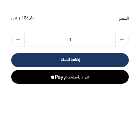
٢٥٤٫٨٠ ر.س
السعر
إضافة للسلة